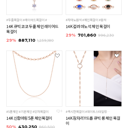
#두줄목걸이 #레이어드목걸이 #명품스타일목걸이
#자마노원석 #체인목걸이 #원석목걸이
14K 큐빅 코코 두줄 체인 레이어드
14K 컬러 마노석 체인 목걸이
목걸이
29%
701,860
996,230
29%
887,110
1,259,180
#5푼체인 #기본체인 #민자목걸이
#섹시한목걸이 #데이트스타일링 #14cm드롭
3
14K 신함마링 5푼 체인목걸이
14K 잠자리 Y드롭 큐빅 롱 체인 목걸
이
50%
430,250
860,500