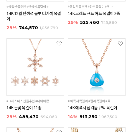
#생일선물추천 #탄생석목걸이 #터키석목걸이
#생일선물추천 #하트목걸이 #포인트목걸이
14K 12월 탄생석 블루 터키석 목걸
14K 로레트 큐트 하트 목걸이 2종
이
29%
525,460
745,860
29%
744,570
1,056,790
#크리스마스선물추천 #다이아몬드 #포인트목걸이
# 에폭시목걸이 #컬러목걸이 #독특한스타일목걸이
14K 눈꽃 목걸이 11종
14K 에폭시 삼각돔 큐빅 목걸이
29%
489,470
14%
913,250
694,860
1,067,500