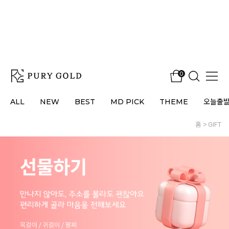
0
ALL
NEW
BEST
MD PICK
THEME
오늘출
홈
GIFT