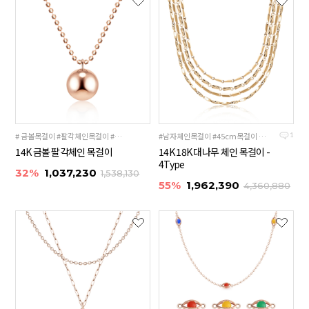
# 금볼목걸이 #팔각체인목걸이 #명품스타일목걸이
#남자체인목걸이 #45cm목걸이 #두꺼운체인목걸이
1
14K 금볼 팔각체인 목걸이
14K 18K 대나무 체인 목걸이 -
4Type
32%
1,037,230
1,538,130
55%
1,962,390
4,360,880