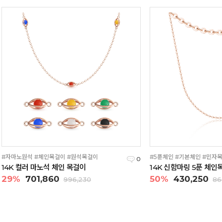
#자마노원석 #체인목걸이 #원석목걸이
#5푼체인 #기본체인 #민자
0
14K 컬러 마노석 체인 목걸이
14K 신함마링 5푼 체인
29%
701,860
50%
430,250
996,230
86