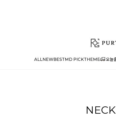
ALL
NEW
BEST
MD PICK
THEME
오늘
NECK