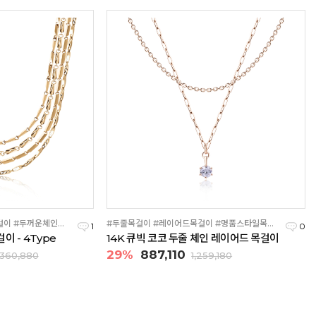
#남자체인목걸이 #45cm목걸이 #두꺼운체인목걸이
#두줄목걸이 #레이어드목걸이 #명품스타일목걸이
1
0
걸이 - 4Type
14K 큐빅 코코 두줄 체인 레이어드 목걸이
29%
887,110
,360,880
1,259,180