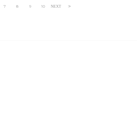
7
8
9
10
NEXT
>>