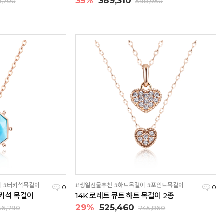
35%
389,310
,700
598,950
이 #터키석목걸이
#생일선물추천 #하트목걸이 #포인트목걸이
0
0
터키석 목걸이
14K 로레트 큐트 하트 목걸이 2종
29%
525,460
56,790
745,860