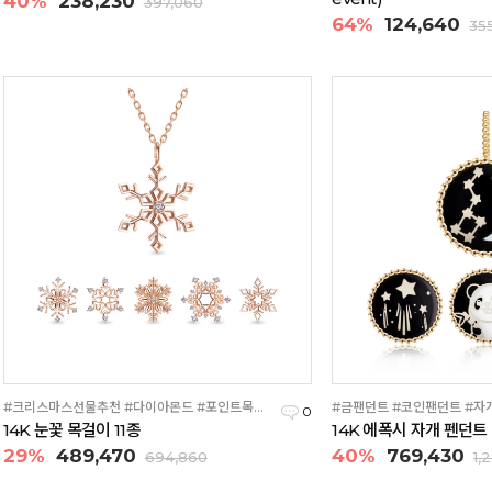
40%
238,230
397,060
64%
124,640
35
#크리스마스선물추천 #다이아몬드 #포인트목걸이
#금팬던트 #코인팬던트 #자
0
14K 눈꽃 목걸이 11종
14K 에폭시 자개 펜던트 -
29%
489,470
40%
769,430
694,860
1,