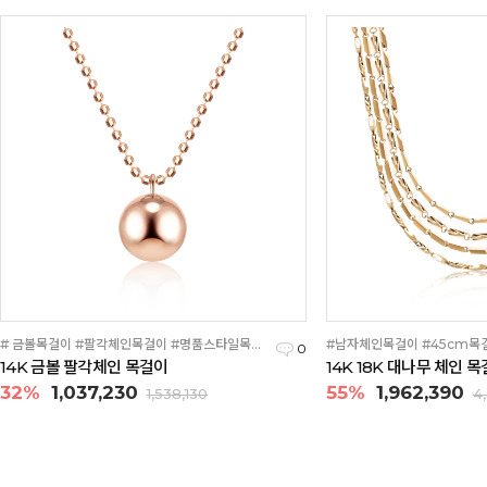
# 금볼목걸이 #팔각체인목걸이 #명품스타일목걸이
0
14K 금볼 팔각체인 목걸이
14K 18K 대나무 체인 목
32%
1,037,230
55%
1,962,390
1,538,130
4