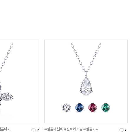
심플미니
#심플데일리 #컬러커스텀 #심플미니
0
0