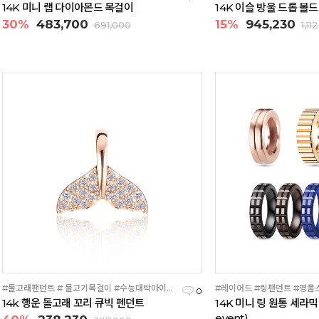
14K 미니 랩 다이아몬드 목걸이
14K 이슬 방울 드롭 볼
30%
483,700
15%
945,230
691,000
1,11
#돌고래팬던트 # 물고기목걸이 #수능대박아이템
#레이어드 #링팬던트 #명품
0
14k 행운 돌고래 꼬리 큐빅 펜던트
14K 미니 링 원통 세라믹 펜
event)