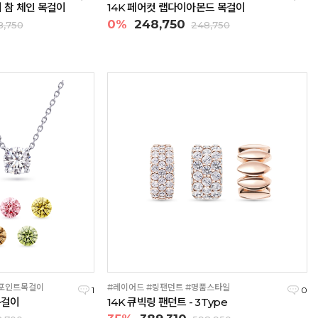
 참 체인 목걸이
14K 페어컷 랩다이아몬드 목걸이
0%
248,750
8,750
248,750
#포인트목걸이
#레이어드 #링팬던트 #명품스타일
1
0
목걸이
14K 큐빅링 팬던트 - 3Type