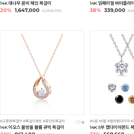
14K 대나무 콤비 체인 목걸이
14K 임페리얼 버터플라이
20%
1,647,000
38%
339,000
2,058,750
54
#고중량목걸이 #목걸이세트 #포인트목걸이
#4발 #6발 #컬러랩다이아 
0
14K 이오스 물방울 볼륨 큐빅 목걸이
14K 5부 랩다이아몬드 