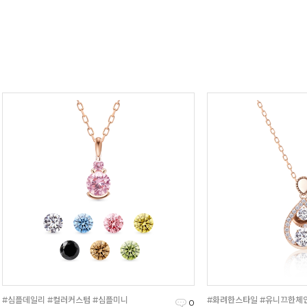
#심플데일리 #컬러커스텀 #심플미니
#화려한스타일 #유니끄한체인
0