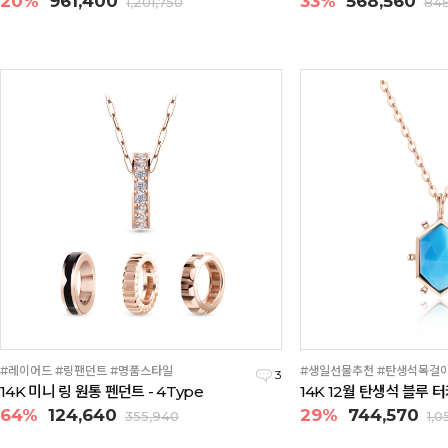
20%
961,400
33%
568,560
1,201,750
848
#레이어드 #링팬던트 #명품스타일
#생일선물추천 #탄생석목걸
3
14K 미니 링 원통 펜던트 - 4Type
14K 12월 탄생석 블루 
64%
124,640
29%
744,570
355,940
1,0