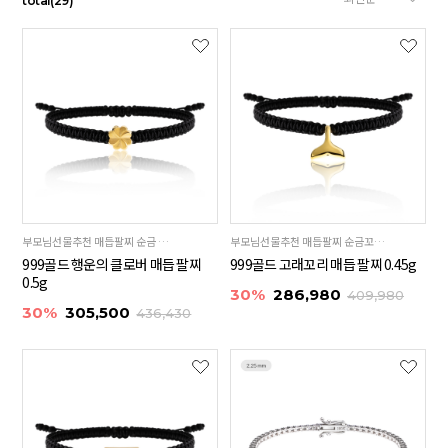
total
(
29
)
부모님선물추천 매듭팔찌 순금 클로버 24K 99.9%
부모님선물추천 매듭팔찌 순금꼬리 24K 99.9%
999골드 행운의 클로버 매듭 팔찌
999골드 고래꼬리 매듭 팔찌 0.45g
0.5g
30%
286,980
409,980
30%
305,500
436,430