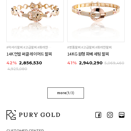
#럭셔리팔찌 #고급팔찌 #화려한팔찌
#명품팔찌 #고급팔찌 #화려한팔찌
14K 언발 써클 레이어드 팔찌
14K G 원형 파베 세팅 팔찌
42%
2,856,530
41%
2,940,290
5,069,460
4,925,080
more
(
1
/
3
)
CUSTOMER CENTER