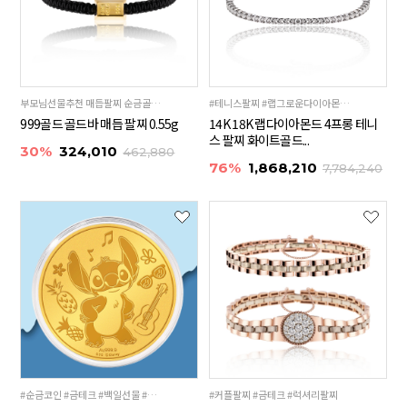
부모님선물추천 매듭팔찌 순금골드바 24K 99.9%
#테니스팔찌 #랩그로운다이아몬드 #다이아팔찌
999골드 골드바 매듭 팔찌 0.55g
14K 18K 랩다이아몬드 4프롱 테니
스 팔찌 화이트골드...
30%
324,010
462,880
76%
1,868,210
7,784,240
#순금코인 #금테크 #백일선물 #돌선물
#커플팔찌 #금테크 #럭셔리팔찌