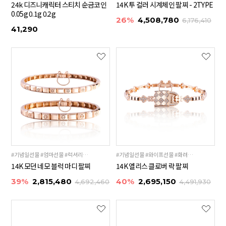
24k 디즈니캐릭터 스티치 순금코인
14K 투 컬러 시계체인 팔찌 - 2TYPE
0.05g 0.1g 0.2g
26%
4,508,780
6,176,410
41,290
#기념일선물 #엄마선물 #럭셔리팔찌
#기념일선물 #와이프선물 #화려한팔찌
14K 모던 네모 블럭 마디 팔찌
14K 엘리스 클로버 락 팔찌
39%
2,815,480
40%
2,695,150
4,692,460
4,491,930