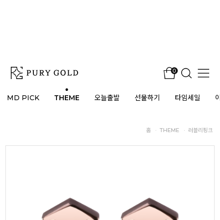
0
MD PICK
THEME
오늘출발
선물하기
타임세일
홈
·
THEME
·
러블리핑크