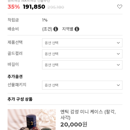
금피어싱 14k피어싱 선물추천
35%
191,850
295,180
적립금
1%
배송비
(조건)
지역별
제품선택
골드컬러
바길이
추가옵션
선물패키지
추가 구성 상품
엔틱 감성 미니 케이스 (팔각,
사각)
20,000
원