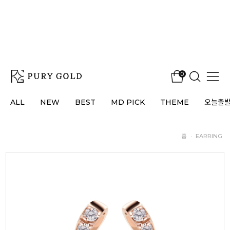
0
ALL
NEW
BEST
MD PICK
THEME
오늘출
홈
·
EARRING