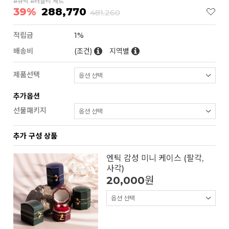
#큐빅 #러블리 세트
39%
288,770
481,260
적립금
1%
배송비
(조건)
지역별
제품선택
추가옵션
선물패키지
추가 구성 상품
엔틱 감성 미니 케이스 (팔각,
사각)
20,000
원