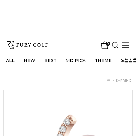
0
ALL
NEW
BEST
MD PICK
THEME
오늘출
홈
·
EARRING