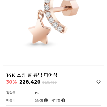
14K 스윙 달 큐빅 피어싱
30%
228,420
326,430
적립금
1%
배송비
(조건)
지역별