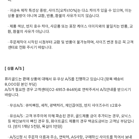
· 귀금속 제작 특성상 중량, 사이즈(오차±10%)는 다소 차이가 있을 수 있으며, 이는
상품 불량이 아니며 교환, 반품, 환불의 사유가 되지 않습니다.
· 제품 색상, 반지 호수 차이, 사은품 또는 포장 케이스 이미지와의 불일치는 반품, 교
환, 환불의 사유가 아닙니다.
· 주문제작이 시작된 시점부터 교환 및 반품이 불가능하며, 사이즈 변경 등은 꼭 고객
센터로 전화 주시기 바랍니다.
[ 상품 A/S ]
퓨리골드는 판매 상품에 대해서 유·무상 A/S를 진행하고 있습니다.(왕복 배송비
8,000원 본인 부담)
A/S가 필요한 경우 고객센터(02-6953-8469)로 연락주셔서 A/S안내를 받으시기
바랍니다.
· 무상A/S : 큐빅빠짐, 세척, 광택처리, 체인끊어짐, 반지 사이즈수리 ±2호수
· 유상A/S : 고객 부주의에 의해 파손된 경우, 골드제품 금이 추가되는 경우, 오닉스
등 메인보석이 빠진 경우 등, 화이트골드 제품의 경우 백금도금비는 고객님 부담입니
다. (반지 1개당 5천원, 목걸이 1만원)
· A/S신청 시 주문자 이름과 주소, 연락처, AS사항, 구매하신 사이트를 적어서 보내