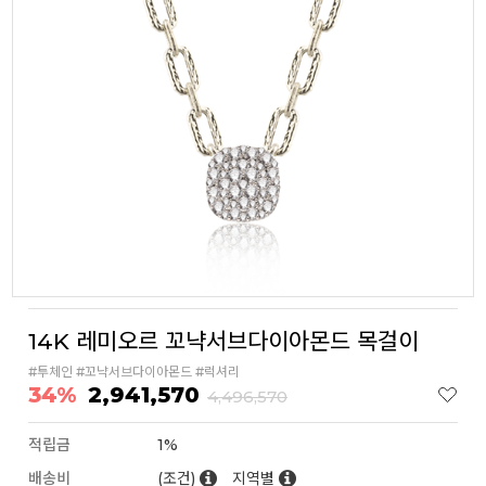
14K 레미오르 꼬냑서브다이아몬드 목걸이
#투체인 #꼬냑서브다이아몬드 #럭셔리
34%
2,941,570
4,496,570
적립금
1%
배송비
(조건)
지역별