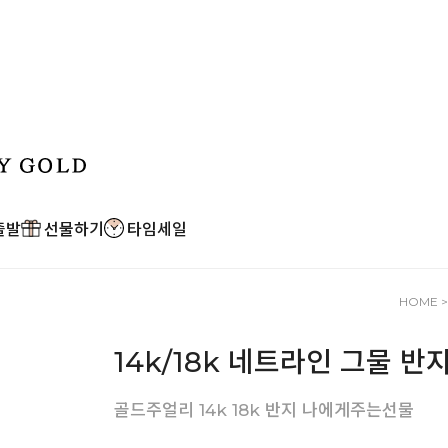
출발
선물하기
타임세일
HOME
14k/18k 네트라인 그물 반
골드주얼리 14k 18k 반지 나에게주는선물