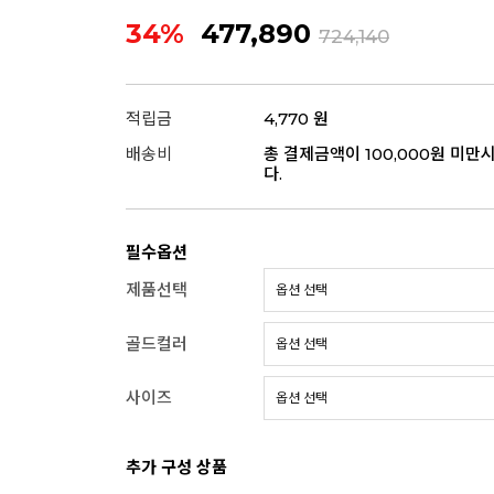
34%
477,890
724,140
적립금
4,770 원
배송비
총 결제금액이 100,000원 미만
다.
필수옵션
제품선택
골드컬러
사이즈
추가 구성 상품