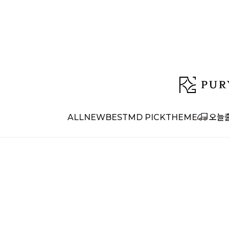
ALL
NEW
BEST
MD PICK
THEME
오늘