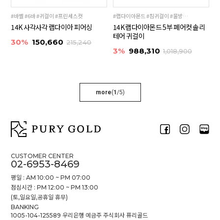
#바벨 #6바 #귀걸이 #프린세스컷
#랩다이아몬드 #침귀걸이 #물방울귀걸이
14K 사각사각 랩다이아 피어싱
14K 랩다이아몬드 5부 페어컷 솔리
테어 귀걸이
30%
150,660
215,240
3%
988,310
1,018,900
more
(
1
/
5
)
CUSTOMER CENTER
02-6953-8469
평일 : AM 10:00 ~ PM 07:00
점심시간 : PM 12:00 ~ PM 13:00
(토,일요일,공휴일 휴무)
BANKING
1005-104-125589 우리은행 예금주 주식회사 퓨리골드