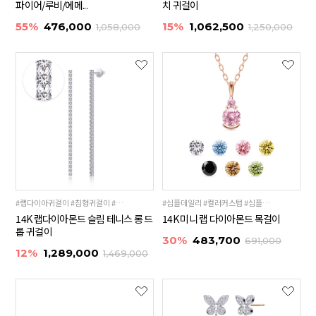
파이어/루비/에메...
치 귀걸이
55%
476,000
15%
1,062,500
1,058,000
1,250,000
#랩다이아귀걸이 #침형귀걸이 #테니스귀걸이
#심플데일리 #컬러커스텀 #심플미니
14K 랩다이아몬드 슬림 테니스 롱 드
14K 미니 랩 다이아몬드 목걸이
롭 귀걸이
30%
483,700
691,000
12%
1,289,000
1,469,000