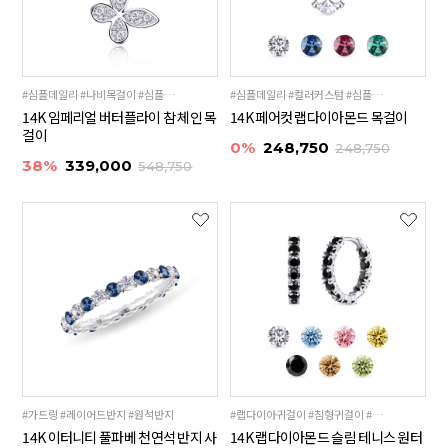
#심플데일리 #나비목걸이 #심플미니
#심플데일리 #컬러커스텀 #심플미니
14K 임페리얼 버터플라이 참 체인 목
14K 페어컷 랩다이아몬드 목걸이
걸이
0%
248,750
248,750
38%
339,000
548,750
#가드링 #레이어드반지 #원석반지
#랩다이아귀걸이 #침형귀걸이 #테니스귀걸이
14K 이터니티 풀파베 천연석 반지 사
14K 랩다이아몬드 슬림 테니스 원터