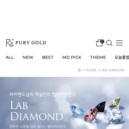
0
ALL
NEW
BEST
MD PICK
THEME
오늘출
홈
THEME
LAB DIAMOND