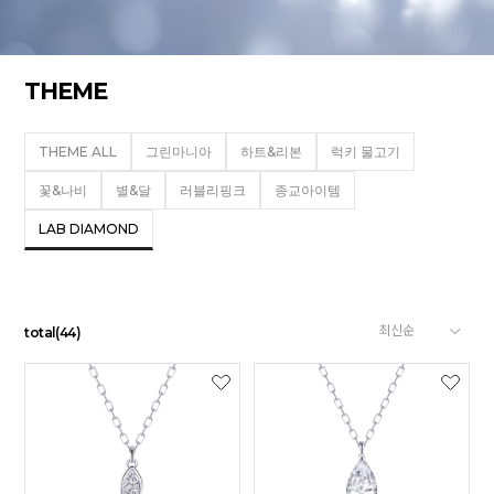
THEME
THEME ALL
그린마니아
하트&리본
럭키 물고기
꽃&나비
별&달
러블리핑크
종교아이템
LAB DIAMOND
total
(
44
)