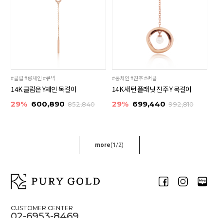
#클립 #롱체인 #큐빅
#롱체인 #진주 #써클
14K 클립온 Y체인 목걸이
14K 새턴 플래닛 진주 Y 목걸이
29%
600,890
29%
699,440
852,840
992,810
more
(
1
/
2
)
CUSTOMER CENTER
02-6953-8469