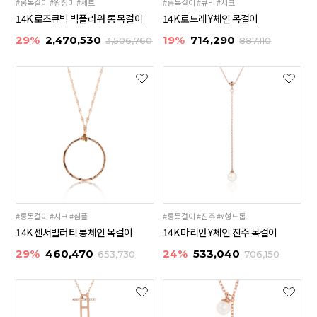
#롱목걸이 #왕장미 #세트
#롱목걸이 #큐빅 #시크
14K 로즈큐빅 빅플라워 롱 목걸이
14K 로드레 Y체인 목걸이
29%
2,470,530
19%
714,290
3,506,760
887,110
#롱목걸이 #시크 #심플
#롱목걸이 #진주 #Y형드롭
14K 센서빌러티 롱체인 목걸이
14K 마리안 Y체인 진주 목걸이
29%
460,470
24%
533,040
653,730
706,150