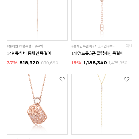
#롱체인 #Y형목걸이 #큐빅
#롱체인목걸이 #시크라인 #투디자인체인
1
14K 큐빅 바 롱체인 목걸이
14K Y드롭 5푼 클립체인 목걸이
37%
518,320
19%
1,188,340
830,690
1,475,850