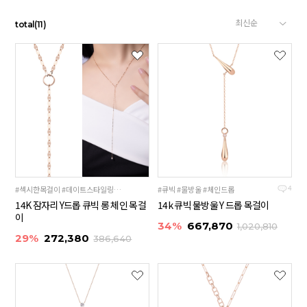
total
(
11
)
#섹시한목걸이 #데이트스타일링 #14cm드롭
#큐빅 #물방울 #체인드롭
4
14K 잠자리 Y드롭 큐빅 롱 체인 목걸
14k 큐빅 물방울 Y 드롭 목걸이
이
34%
667,870
1,020,810
29%
272,380
386,640