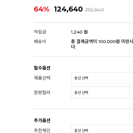
64%
124,640
355,940
적립금
1,240 원
배송비
총 결제금액이 100,000원 미만
다.
필수옵션
제품선택
함량컬러
추가옵션
추천체인