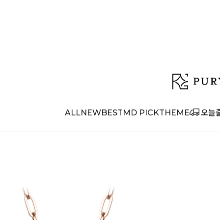
ALL
NEW
BEST
MD PICK
THEME
오늘