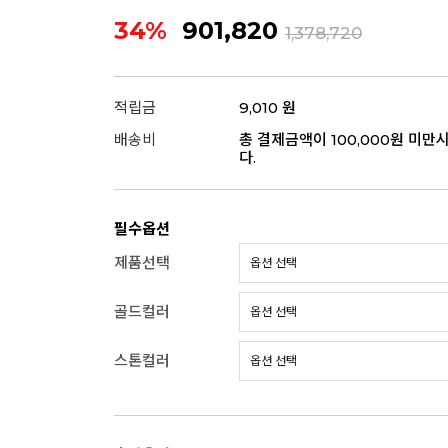
34%
901,820
1,378,720
적립금
9,010 원
배송비
총 결제금액이 100,000원 미만
다.
필수옵션
제품선택
골드컬러
스톤컬러