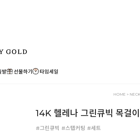
출발
선물하기
타임세일
HOME
>
NEC
14K 헬레나 그린큐빅 목걸이
#그린큐빅 #스탭커팅 #세트