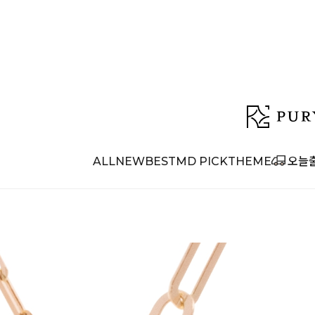
ALL
NEW
BEST
MD PICK
THEME
오늘