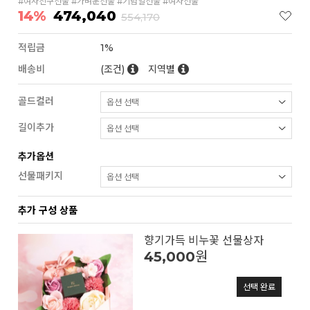
#여자친구선물 #가벼운선물 #기념일선물 #여자선물
14%
474,040
554,170
적립금
1%
배송비
(조건)
지역별
골드컬러
길이추가
추가옵션
선물패키지
추가 구성 상품
향기가득 비누꽃 선물상자
45,000
원
선택 완료