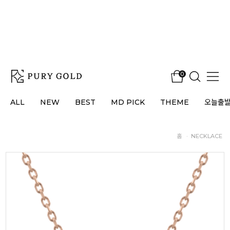
0
ALL
NEW
BEST
MD PICK
THEME
오늘출
홈
·
NECKLACE