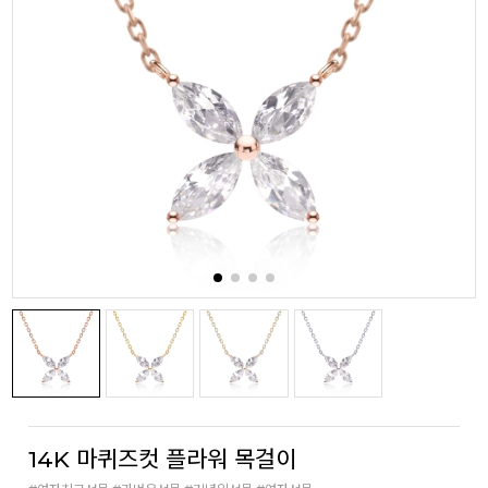
14K 마퀴즈컷 플라워 목걸이