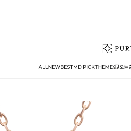
ALL
NEW
BEST
MD PICK
THEME
오늘