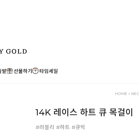
출발
선물하기
타임세일
HOME
>
NE
14K 레이스 하트 큐 목걸이
#러블리 #하트 #큐빅