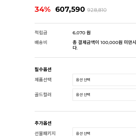
34%
607,590
928,810
적립금
6,070 원
배송비
총 결제금액이 100,000원 미만
다.
필수옵션
제품선택
골드컬러
추가옵션
선물패키지